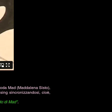
i moda Mad (Maddalena Sisto),
ing sincronizzandosi, cioè,
do di
Mad"
.