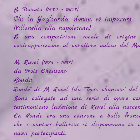
B. Donato (1530 - 1603)
Chi la Gagliarda, donne, vò imparare
(Villanella alla napoletana)
E' una composizione vocale di origine
contrapposizione al carattere aulico del Ma
M. Ravel (1875 - 1937)
da Trois Chansons:
Ronde
"Ronde" di M. Ravel (da "Trois chansons" del 
Sono collegate ad una serie di opere cos
testimoniano l'adesione di Ravel alla nasce
La Ronde era una canzone a ballo france
che i cantori ballerini si disponevano in c
nuovi partecipanti.