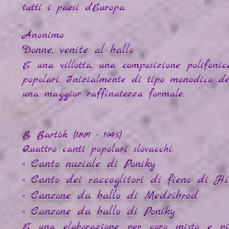
tutti i paesi d'Europa.
Anonimo
Donne, venite al ballo
E' una villotta, una composizione polifonic
popolari. Inizialmente di tipo monodico de
una maggior raffinatezza formale.
B. Bartòk (1881 - 1945)
Quattro canti popolari slovacchi:
- Canto nuziale di Poniky
- Canto dei raccoglitori di fieno di H
- Canzone da ballo di Medzibrod
- Canzone da ballo di Poniky
E' una elaborazione per coro misto e pi