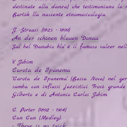
destinate alla danza) che testimoniano la ri
Bartòk lla nascente etnomusicologia.
J. Strauss (1825 - 1899)
An der schönen blauen Donau
"Sul bel Danubio blu" è il famoso valzer nell
V. Jobim
Carota de Ipanema
"Carota de Ipanema" (Bassa Nova) nel ge
samba con influssi jazzistici. Trovò grand
Gilberto e di Antonio Carlos Jobim.
C. Porter (1892 - 1964)
Can Can (Medley):
- There is no trick