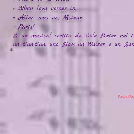
- When love comes in
- Allez vous ec, M'sieur
- Paris!
E' un musical scritto da Cole Porter nel 1
un Can-Can, uno Slow, un Walzer e un Sam
Paolo Per