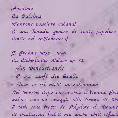
Anonimo
La Culebra
(Canzone popolare cubana)
E' una Tonada, genere di canto popolare
simile ad un'Habanera).
J. Brahms (1833 - 1897)
da Liebeslieder Walzer op. 52:
- Am Donaustrande
- O wie sanft die Quelle
- Nein, es ist nicht auszukommen
Nel 1868/69, dopo un inverno a Vienna, Br
walzer sono un omaggio alla Vienna di Shu
I testi sono tratti da Polydora di Daumer
di traduzioni fedeli ma anche abili rifaci