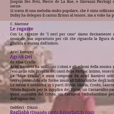
Josquin Des Prèz, Pierre de La Rue, e Giovanni Pierluigi
messe.
Si tratta di una melodia molto popolare, che è stata utilizzat
Dufay ha delegato il cantus firmus al tenore, ma a volte ha p
C. Mattone
Le ragazze
Con Le ragazze de "I neri per caso" siamo decisamente nei
musicale, ma soprattutto per ciò che riguarda la figura de
guidata e aiutata dall'istinto.
Ariel Ramirez
Agnus Dei
da Misa Criolla
Ariel Ramirez ha utilizzato i ritmi e gli stilemi della music
reso nello stile proprio dei canti della Pampa: intimo, tenero
La "Misa Criolla" è stata composta da Ariel Ramirez utili
sovrapponendolo alle forme musicali folkloristiche degli indi
La messa è suddivisa in 5 parti (Kyrie, Gloria, Credo, Sanc
Vidala-Baguala per la supplica del Kyrie, un Carnavalito-ya
quasi ossessiva del Credo, un Carnaval cochabambino per 
dell’Agnus Dei.
Galdieri - D'Anzi -
Ragliabà
(Quando canta Rabagliati fa così)