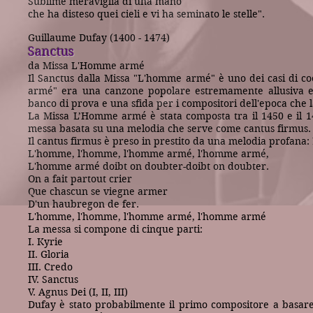
Sublime meraviglia di una mano
che ha disteso quei cieli e vi ha seminato le stelle".
Guillaume Dufay (1400 - 1474)
Sanctus
da Missa L'Homme armé
Il Sanctus dalla Missa "L'homme armé" è uno dei casi di c
armé" era una canzone popolare estremamente allusiva e 
banco di prova e una sfida per i compositori dell'epoca che 
La Missa L’Homme armé è stata composta tra il 1450 e il 
messa basata su una melodia che serve come cantus firmus.
Il cantus firmus è preso in prestito da una melodia profana
L'homme, l'homme, l'homme armé, l'homme armé,
L'homme armé doibt on doubter-doibt on doubter.
On a fait partout crier
Que chascun se viegne armer
D'un haubregon de fer.
L'homme, l'homme, l'homme armé, l'homme armé
La messa si compone di cinque parti:
I. Kyrie
II. Gloria
III. Credo
IV. Sanctus
V. Agnus Dei (I, II, III)
Dufay è stato probabilmente il primo compositore a basar