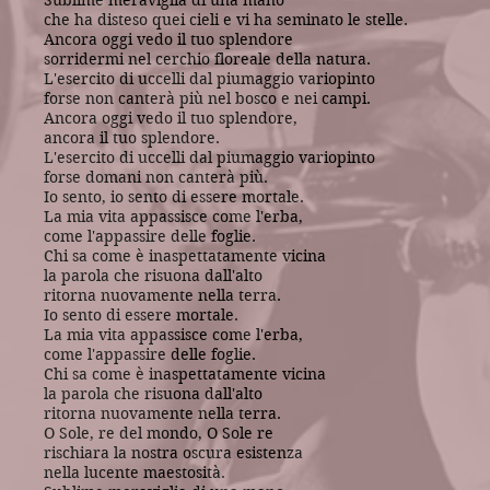
Sublime meraviglia di una mano
che ha disteso quei cieli e vi ha seminato le stelle.
Ancora oggi vedo il tuo splendore
sorridermi nel cerchio floreale della natura.
L'esercito di uccelli dal piumaggio variopinto
forse non canterà più nel bosco e nei campi.
Ancora oggi vedo il tuo splendore,
ancora il tuo splendore.
L'esercito di uccelli dal piumaggio variopinto
forse domani non canterà più.
Io sento, io sento di essere mortale.
La mia vita appassisce come l'erba,
come l'appassire delle foglie.
Chi sa come è inaspettatamente vicina
la parola che risuona dall'alto
ritorna nuovamente nella terra.
Io sento di essere mortale.
La mia vita appassisce come l'erba,
come l'appassire delle foglie.
Chi sa come è inaspettatamente vicina
la parola che risuona dall'alto
ritorna nuovamente nella terra.
O Sole, re del mondo, O Sole re
rischiara la nostra oscura esistenza
nella lucente maestosità.