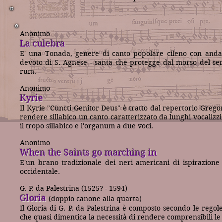
Anonimo
La culebra
E' una Tonada, genere di canto popolare cileno con andam
devoto di S. Agnese - santa che protegge dal morso del se
rum.
Anonimo
Kyrie
Il Kyrie "Cuncti Genitor Deus" è tratto dal repertorio Grego
rendere sillabico un canto caratterizzato da lunghi vocalizzi
il tropo sillabico e l'organum a due voci.
Anonimo
When the Saints go marching in
E'un brano tradizionale dei neri americani di ispirazione 
occidentale.
G. P. da Palestrina (1525? - 1594)
Gloria
(doppio canone alla quarta)
Il Gloria di G. P. da Palestrina è composto secondo le rego
che quasi dimentica la necessità di rendere comprensibili le 