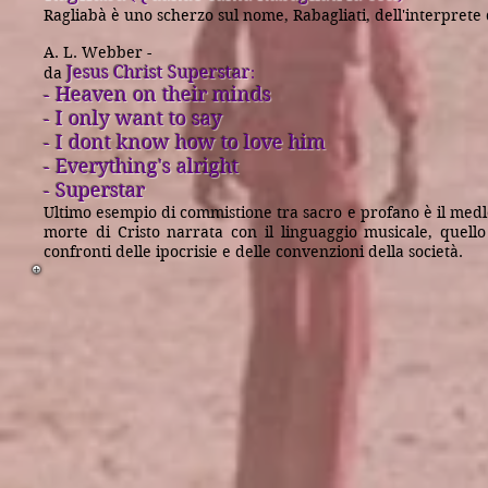
Ragliabà è uno scherzo sul nome, Rabagliati, dell'interprete 
A. L. Webber -
Jesus Christ Superstar
da
:
- Heaven on their minds
- I only want to say
- I dont know how to love him
- Everything's alright
- Superstar
Ultimo esempio di commistione tra sacro e profano è il medle
morte di Cristo narrata con il linguaggio musicale, quell
confronti delle ipocrisie e delle convenzioni della società.